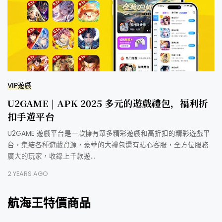
VIP遊戲
U2GAME | APK 2025 多元的遊戲禮包，福利折
扣手遊平台
U2GAME 遊戲平台是一款擁有眾多精彩遊戲和高折扣的精彩遊戲平
台，集結各種遊戲資源，豪華的大禮包還有貼心客服，全方位服務
廣大的玩家，收錄上千款遊…
2 YEARS AGO
航海王特價商品