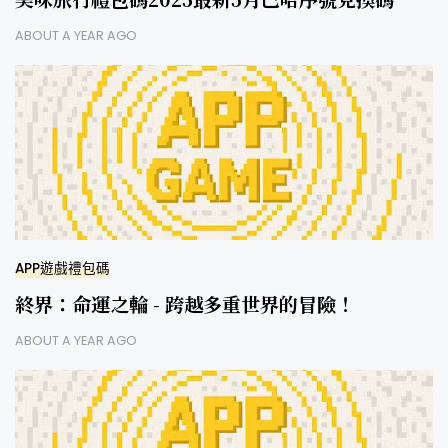
ABOUT A YEAR AGO
APP遊戲禮包碼
終界：命運之輪 - 跨越多重世界的冒險！
ABOUT A YEAR AGO