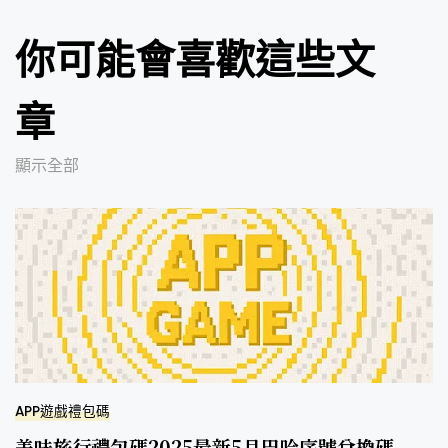
你可能會喜歡這些文
章
顯示全部
APP遊戲禮包碼
美味旅行禮包碼2025最新5月巴哈序號兌換碼