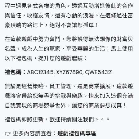
程中遇見各式各樣的角色，透過互動增進彼此的合作
與信任，收穫友情，還有心動的浪漫。在這條通往富
豪頂端的路途上，絕對不會讓您孤單！
在這款遊戲中努力奮鬥，您將獲得無法想像的財富與
名聲，成為人生的贏家，享受華麗的生活！馬上使用
以下禮包碼，提升您的遊戲體驗：
禮包碼：
ABC12345, XYZ67890, QWE54321
無論是經營策略、員工管理、還是商業擴展，這款遊
戲將會帶給您無盡的挑戰與樂趣。快來加入這個充滿
自我實現的商場競爭世界，讓您的商業夢想成真！
禮包碼即將更新，歡迎持續關注我們。。。
👉 更多內容請查看：
遊戲禮包碼專區