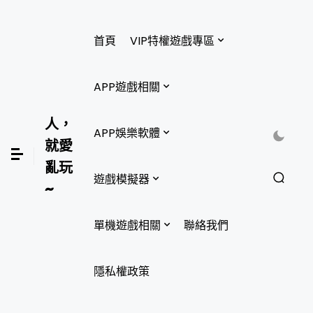
首頁
VIP特權遊戲專區
APP遊戲相關
人，
APP娛樂軟體
就愛
亂玩
遊戲模擬器
~
單機遊戲相關
聯絡我們
隱私權政策