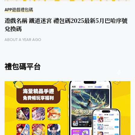
APP遊戲禮包碼
遊戲名稱 鐵道迷宮 禮包碼2025最新5月巴哈序號
兌換碼
ABOUT A YEAR AGO
禮包碼平台