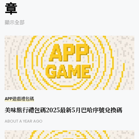
章
顯示全部
APP遊戲禮包碼
美味旅行禮包碼2025最新5月巴哈序號兌換碼
ABOUT A YEAR AGO