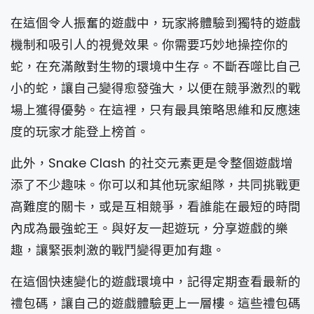
在這個令人振奮的遊戲中，玩家將體驗到獨特的遊戲
機制和吸引人的視覺效果。你需要巧妙地操控你的
蛇，在充滿敵對生物的環境中生存。不斷吞噬比自己
小的蛇，讓自己變得愈發強大，以便在競爭激烈的戰
場上獲得優勢。在這裡，只有最具策略思維和反應速
度的玩家才能登上榜首。
此外，Snake Clash 的社交元素更是令整個遊戲增
添了不少趣味。你可以和其他玩家組隊，共同挑戰更
高難度的關卡，或是互相競爭，看誰能在最短的時間
內成為最強蛇王。與好友一起遊玩，分享遊戲的樂
趣，讓緊張刺激的戰鬥變得更加有趣。
在這個快速變化的遊戲環境中，記得定期查看最新的
禮包碼，讓自己的遊戲體驗更上一層樓。這些禮包碼