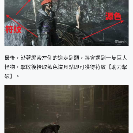
最後，沿著繩索左側的道走到頭，將會遇到一隻巨大
怪物，擊敗後拾取藍色道具點即可獲得符紋【助力擊
破】。