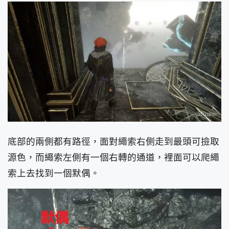
底部的兩側都有路徑，面對繩索右側走到最頭可撿取
源色，而繩索左側有一個右轉的通道，裡面可以爬繩
索上去找到一個默偶。