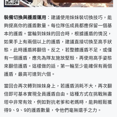
裝備切換與護盾運用
：建議使用妹妹裝切換技巧，能
夠提高你的護盾數量。每位隊伍成員都應保留一個基
本的護盾。當輪到妹妹的回合時，根據護盾的情況，
如果手上有兩個以上的護盾，建議直接切換至高手狀
態，此時護盾將翻倍。反之，若整體護盾不足，或僅
有一個護盾，應先為隊友施放堅殼，再使用高手姿態
來翻倍護盾。這樣做的話，第一輪至少能確保有兩個
護盾，最高可達到六個。
當回合再次轉到妹妹身上，若護盾消耗不大，再次翻
倍即可基本實現全員護盾自由。這種方式在挑戰無盡
塔中非常有效，例如對抗老爹和老媽時，能夠輕鬆獲
得9、9、9的護盾數量，令他們毫無還手之力。