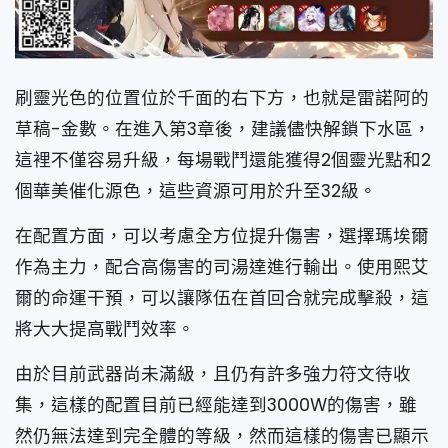
刷靈光色的位置位於千面的右下方，也就是雷諾阿的
草稿-金數。在進入第3章後，建議儘快解鎖下水區，
這裡不僅容易升級，每場戰鬥還能獲得2個靈光點和2
個華美催化源色，這些資源可用於升至32級。
在配置方面，可以考慮全方位提升傷害，選擇瑪埃爾
作為主力，配合高傷害的司湯達進行輸出。使用熙艾
爾的命運干預，可以讓隊伍在首回合就完成擊殺，這
將大大提高戰鬥效率。
由於目前武器尚未滿級，且仍有許多強力符文待收
集，這樣的配置目前已經能達到3000W的傷害，雖
然仍無法達到完全體的等級，然而這樣的傷害已顯示