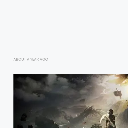
ABOUT A YEAR AGO