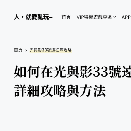
人，就愛亂玩~
首頁
VIP特權遊戲專區
AP
首頁
光與影33號遠征隊攻略
如何在光與影33號
詳細攻略與方法