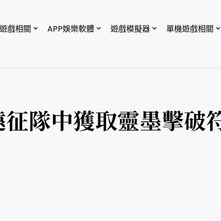
P遊戲相關
APP娛樂軟體
遊戲模擬器
單機遊戲相關
遠征隊中獲取靈墨擊破