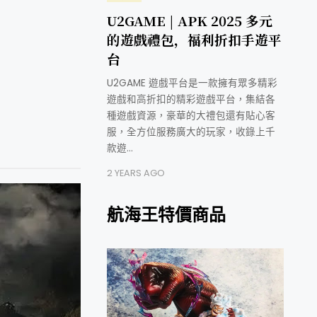
U2GAME | APK 2025 多元
的遊戲禮包，福利折扣手遊平
台
U2GAME 遊戲平台是一款擁有眾多精彩
遊戲和高折扣的精彩遊戲平台，集結各
種遊戲資源，豪華的大禮包還有貼心客
服，全方位服務廣大的玩家，收錄上千
款遊…
2 YEARS AGO
航海王特價商品