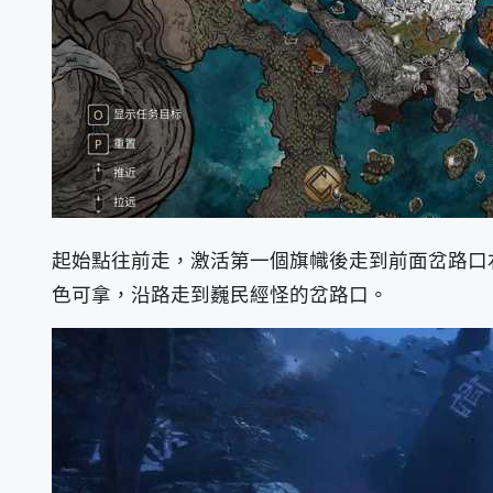
起始點往前走，激活第一個旗幟後走到前面岔路口
色可拿，沿路走到巍民經怪的岔路口。