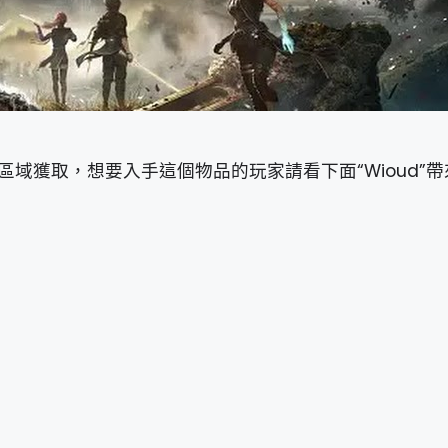
域獲取，想要入手這個物品的玩家請看下面“Wioud”