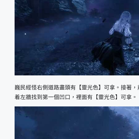
巍民經怪右側道路盡頭有【靈光色】可拿。接著，
着左牆找到第一個凹口，裡面有【靈光色】可拿。