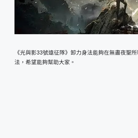
《光與影33號遠征隊》卸力身法能夠在無盡夜聖所區
法，希望能夠幫助大家。