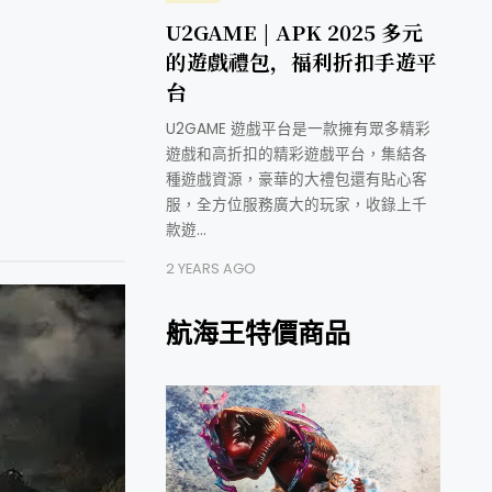
U2GAME | APK 2025 多元
的遊戲禮包，福利折扣手遊平
台
U2GAME 遊戲平台是一款擁有眾多精彩
遊戲和高折扣的精彩遊戲平台，集結各
種遊戲資源，豪華的大禮包還有貼心客
服，全方位服務廣大的玩家，收錄上千
款遊…
2 YEARS AGO
航海王特價商品