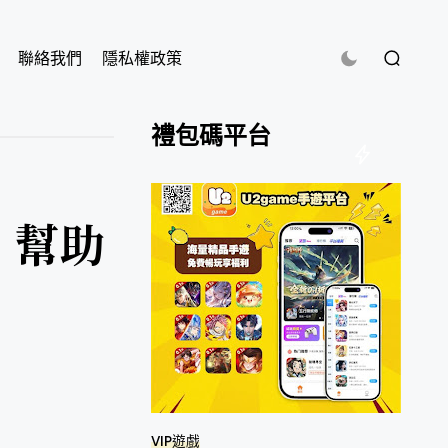
聯絡我們
隱私權政策
禮包碼平台
，幫助
VIP遊戲