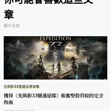
章
顯示全部
光與影33號遠征隊攻略
獲得《光與影33號遠征隊》振奮堅殼符紋的完全
指南