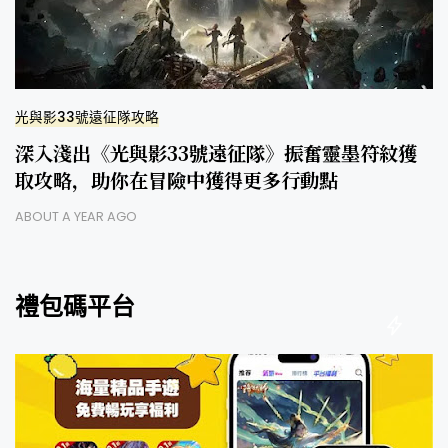
光與影33號遠征隊攻略
深入淺出《光與影33號遠征隊》振奮靈墨符紋獲
取攻略，助你在冒險中獲得更多行動點
ABOUT A YEAR AGO
禮包碼平台