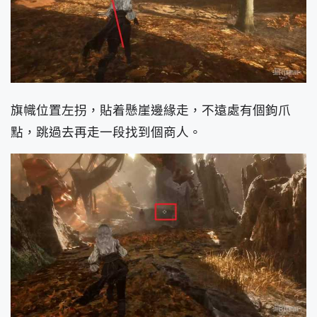
旗幟位置左拐，貼着懸崖邊緣走，不遠處有個鉤爪
點，跳過去再走一段找到個商人。