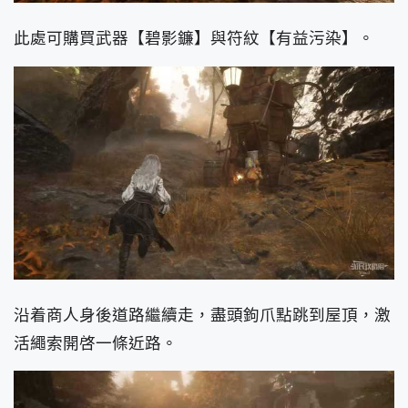
此處可購買武器【碧影鐮】與符紋【有益污染】。
沿着商人身後道路繼續走，盡頭鉤爪點跳到屋頂，激
活繩索開啓一條近路。