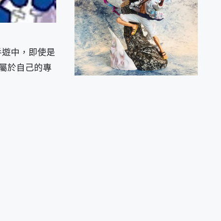
手遊中，即使是
屬於自己的專