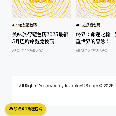
APP遊戲禮包碼
APP遊戲禮包碼
美味旅行禮包碼2025最新
終界：命運之輪 -
5月巴哈序號兌換碼
重世界的冒險！
ABOUT A YEAR AGO
ABOUT A YEAR AGO
All Rights Reserved by loveplay123.com © 2025
🎮 領取 0.1 折禮包碼