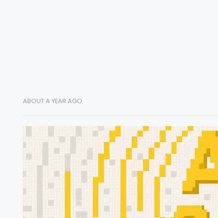
ABOUT A YEAR AGO