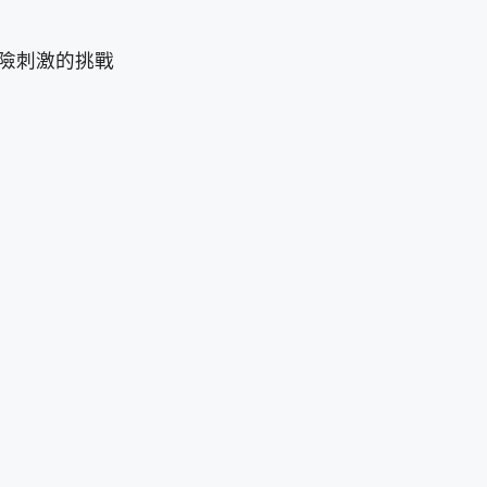
險刺激的挑戰