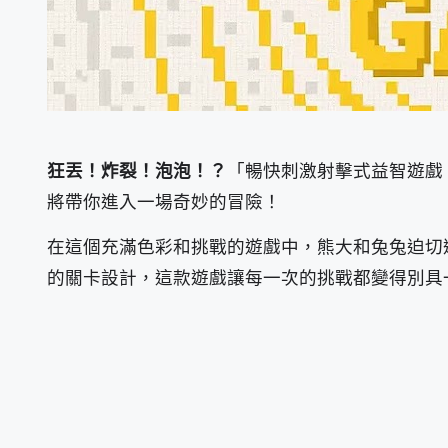
狂丟！炸裂！泡泡！？
「暢快刺激射擊式益智遊戲！」來
將帶你進入一場奇妙的冒險！
在這個充滿色彩和挑戰的遊戲中，熊大和兔兔迫切
的關卡設計，這款遊戲讓每一次的挑戰都變得別具