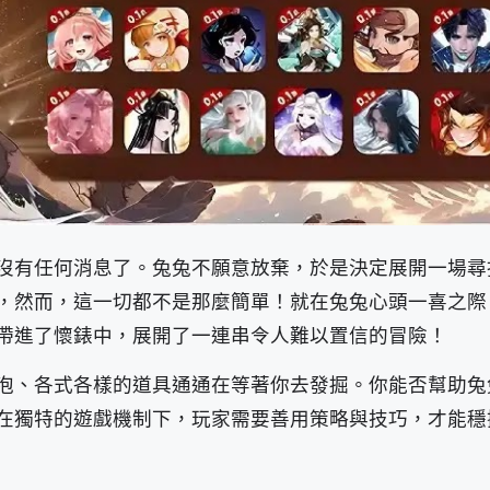
沒有任何消息了。兔兔不願意放棄，於是決定展開一場尋
，然而，這一切都不是那麼簡單！就在兔兔心頭一喜之際
帶進了懷錶中，展開了一連串令人難以置信的冒險！
泡、各式各樣的道具通通在等著你去發掘。你能否幫助兔
在獨特的遊戲機制下，玩家需要善用策略與技巧，才能穩