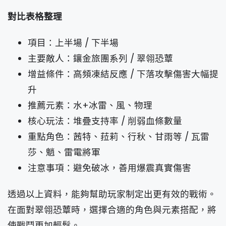
對比表格整理
項目：上半場 / 下半場
主要敵人：鑲金旅團系列 / 翠翎恐蕈
增益條件：高頻凍結反應 / 下落攻擊傷害大幅提
升
推薦元素：水+冰雷、風、物理
核心玩法：堆疊支持率 / 削弱血條數量
重點角色：茜特、菈莉、行秋、甘雨等 / 瓦雷
莎、魈、雷電將軍
注意事項：避免破冰，善用爆震真實傷害
透過以上資料，能夠幫助玩家制定出更有效的戰術。
在面對翠翎恐蕈時，選擇合適的角色與元素搭配，將
使戰鬥更加輕鬆。