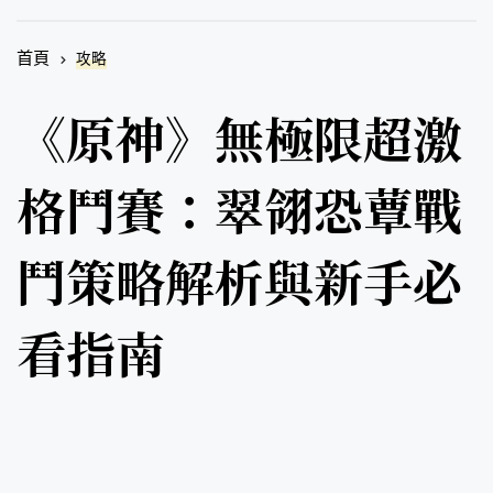
首頁
攻略
《原神》無極限超激
格鬥賽：翠翎恐蕈戰
鬥策略解析與新手必
看指南