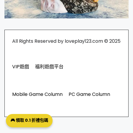
All Rights Reserved by loveplay123.com © 2025
VIP遊戲
福利遊戲平台
Mobile Game Column
PC Game Column
🎮 領取 0.1 折禮包碼