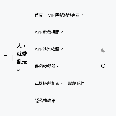
首頁
VIP特權遊戲專區
APP遊戲相關
人，
APP娛樂軟體
就愛
亂玩
遊戲模擬器
~
單機遊戲相關
聯絡我們
隱私權政策