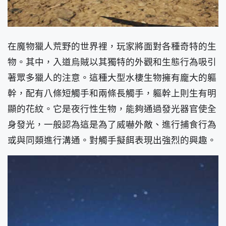
在魔物獵人荒野的世界裡，玩家將面對各種奇特的生
物。其中，入道烏賊以其獨特的外觀和生態行為吸引
著眾多獵人的注意。這種大型水棲生物擁有龐大的軀
幹，配有八條短觸手和兩條長觸手，軀幹上則生有明
顯的花紋。它是夜行性生物，能夠通過發光器官使全
身發光，一般認為這是為了威嚇外敵、進行捕食行為
或與同類進行溝通。對觸手擬餌表現出強烈的興趣。