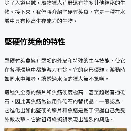
除了入道烏賊，魔物獵人荒野還有許多其他神秘的生
物。接下來，我們將介紹堅硬竹莢魚，它是一種在水
域中具有極高生存能力的生物。
堅硬竹莢魚的特性
堅硬竹莢魚擁有堅韌的外皮和特殊的生存技能，使它
在各種環境中都能游刃有餘。它的身形優雅，游動時
如同水中舞者，讓透過水面的獵人無不驚嘆。
這種魚全身的鱗片和魚鰭硬度極高，甚至超過普通砥
石，因此其魚鰭常被用作砥石的替代品。一般認爲，
它進化出如此堅硬的鱗片和魚鰭是爲了保護自己免受
外敵攻擊。它對祖母綠擬餌表現出強烈的興趣。