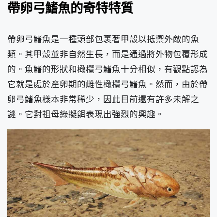
帶卵弓鰭魚的奇特特質
帶卵弓鰭魚是一種頭部包裹著甲殼以抵禦外敵的魚
類。其甲殼並非自然生長，而是通過將外物包覆形成
的。魚鰭的形狀和橄欖弓鰭魚十分相似，有觀點認為
它就是處於產卵期的雌性橄欖弓鰭魚。然而，由於帶
卵弓鰭魚樣本非常稀少，因此目前還有許多未解之
謎。它對祖母綠擬餌表現出強烈的興趣。