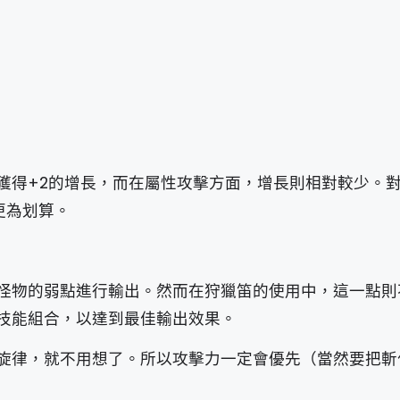
獲得+2的增長，而在屬性攻擊方面，增長則相對較少。
更為划算。
怪物的弱點進行輸出。然而在狩獵笛的使用中，這一點則
技能組合，以達到最佳輸出效果。
旋律，就不用想了。所以攻擊力一定會優先（當然要把斬