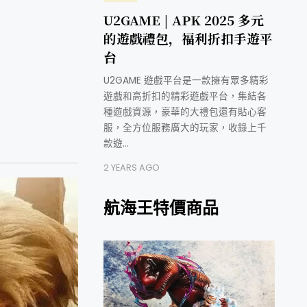
U2GAME | APK 2025 多元
的遊戲禮包，福利折扣手遊平
台
U2GAME 遊戲平台是一款擁有眾多精彩
遊戲和高折扣的精彩遊戲平台，集結各
種遊戲資源，豪華的大禮包還有貼心客
服，全方位服務廣大的玩家，收錄上千
款遊…
2 YEARS AGO
航海王特價商品