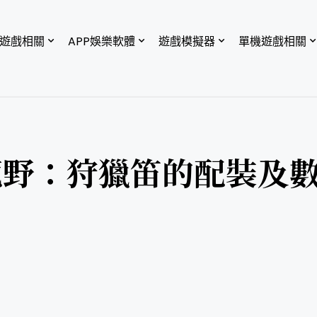
P遊戲相關
APP娛樂軟體
遊戲模擬器
單機遊戲相關
荒野：狩獵笛的配裝及