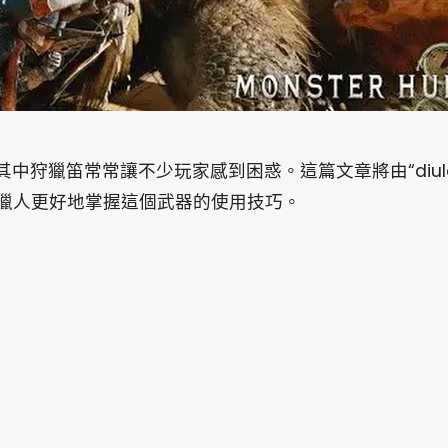
狩獵笛常常讓不少玩家感到困惑。這篇文章將由“diulala
獵人更好地掌握這個武器的使用技巧。