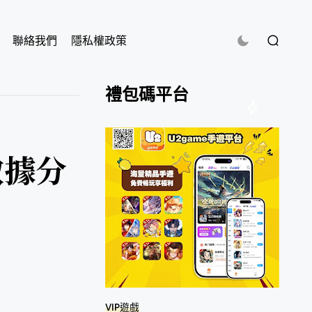
聯絡我們
隱私權政策
禮包碼平台
數據分
VIP遊戲