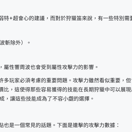
弱特+超會心的建議，而對於狩獵笛來說，有一些特別需
波斬除外）。
，屬性響周波也會受到屬性攻擊力的影響。
許多玩家必須考慮的重要問題。攻擊力雖然看似重要，但
價比，這使得那些容易獲得的技能在長期狩獵中可以展現
加成，讓這些技能成為了不容小覷的選擇。
點也是一個常見的話題。下面是連擊的攻擊力數據：