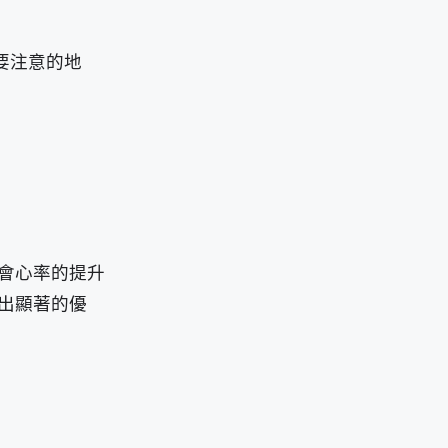
要注意的地
會心率的提升
出顯著的優