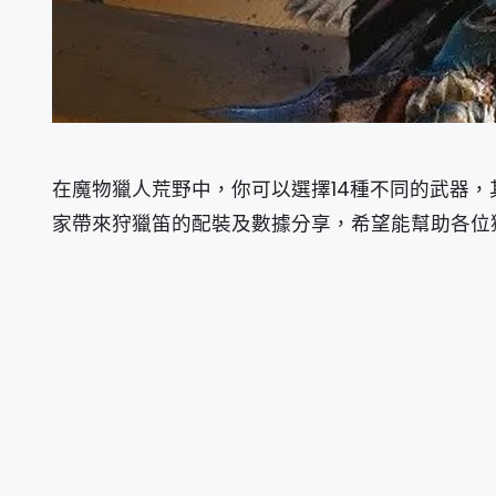
在魔物獵人荒野中，你可以選擇14種不同的武器，其中
家帶來狩獵笛的配裝及數據分享，希望能幫助各位