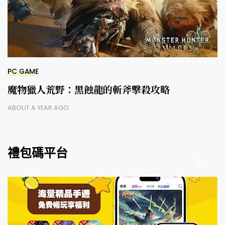
PC GAME
魔物獵人荒野：黑蝕龍的斬斧擊殺攻略
ABOUT A YEAR AGO
禮包碼平台