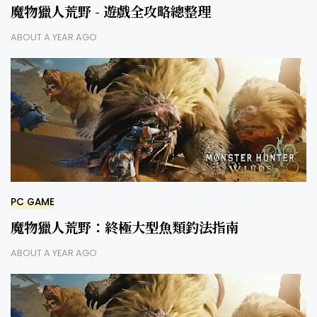
魔物獵人荒野 - 遊戲全攻略總整理
ABOUT A YEAR AGO
PC GAME
魔物獵人荒野：終極大型魚類釣法指南
ABOUT A YEAR AGO