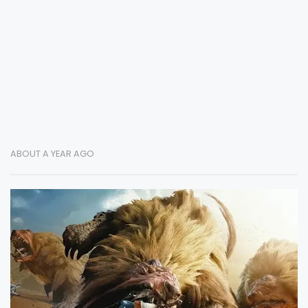
ABOUT A YEAR AGO