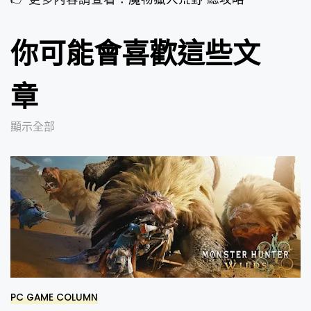
你可能會喜歡這些文
章
顯示全部
PC GAME COLUMN