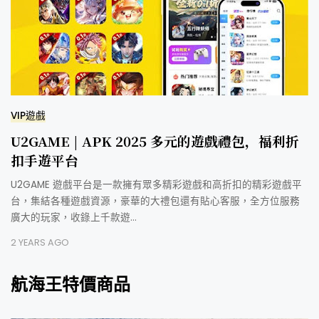
VIP遊戲
U2GAME | APK 2025 多元的遊戲禮包，福利折
扣手遊平台
U2GAME 遊戲平台是一款擁有眾多精彩遊戲和高折扣的精彩遊戲平
台，集結各種遊戲資源，豪華的大禮包還有貼心客服，全方位服務
廣大的玩家，收錄上千款遊…
2 YEARS AGO
航海王特價商品