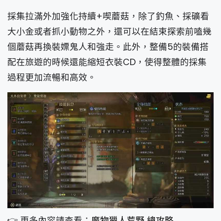
採集拉滿外加強化持續+喫蘑菇，除了釣魚、採礦看
大小金或者抓小動物之外，還可以在結束探索前嗑幾
個蘑菇再換裝嫖鬼人和強走。此外，整備5的裝備搭
配在旅遊的時候還能縮短衣裝CD，使得整體的採集
過程更加流暢和高效。
👉 更多內容請查看：
魔物獵人荒野 總攻略