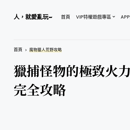
人，就愛亂玩~
首頁
VIP特權遊戲專區
AP
首頁
魔物獵人荒野攻略
獵捕怪物的極致火
完全攻略