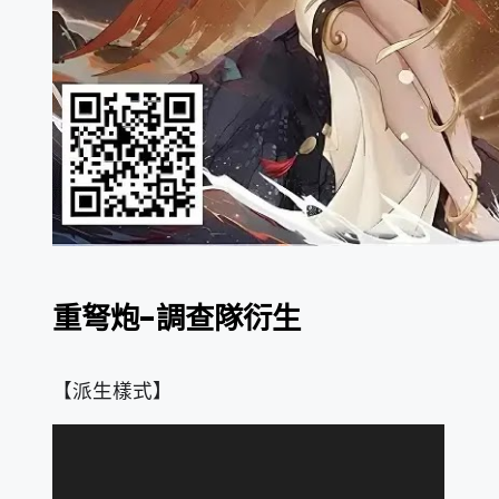
重弩炮-調查隊衍生
【派生樣式】