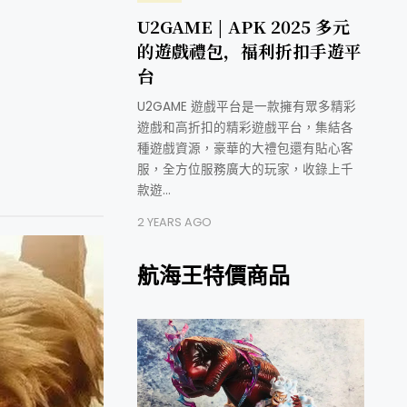
U2GAME | APK 2025 多元
的遊戲禮包，福利折扣手遊平
台
U2GAME 遊戲平台是一款擁有眾多精彩
遊戲和高折扣的精彩遊戲平台，集結各
種遊戲資源，豪華的大禮包還有貼心客
服，全方位服務廣大的玩家，收錄上千
款遊…
2 YEARS AGO
航海王特價商品