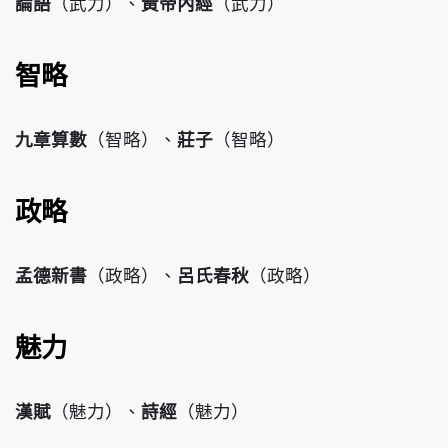
論語
（武力）、
黃帝內經
（武力）
智略
九章算數
（智略）、
莊子
（智略）
政略
孟德新書
（政略）、
呂氏春秋
（政略）
魅力
漢賦
（魅力）、
詩經
（魅力）