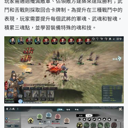
玩家需通過殲滅敵軍、佔領敵方建築來達成勝利；武
鬥和舌戰則採取回合卡牌制。為提升在三種戰鬥中的
表現，玩家需要提升每個武將的軍魂、武魂和智魂，
積累三魂點，並學習裝備特殊的魂和技。