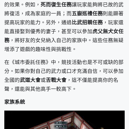
的效果。例如，
死而復生任務
讓玩家能夠將已故的武
將復活，成為家庭的一員；而
五嶽巡禮任務
則能顯著
提高玩家的能力。另外，通過
比武招親任務
，玩家還
能直接娶到優秀的妻子，甚至可以參加
虎父無犬女任
務
，將好友的女兒納入自己的家族中。這些任務無疑
增添了遊戲的趣味性與挑戰性。
在《城市委託任務》中，競技活動也是不可或缺的部
分。如果你對自己的武力或口才充滿自信，可以參加
全國的
武道大會
或
舌戰大會
，這不僅能提高你的名
聲，還能與其他高手一較高下。
家族系統