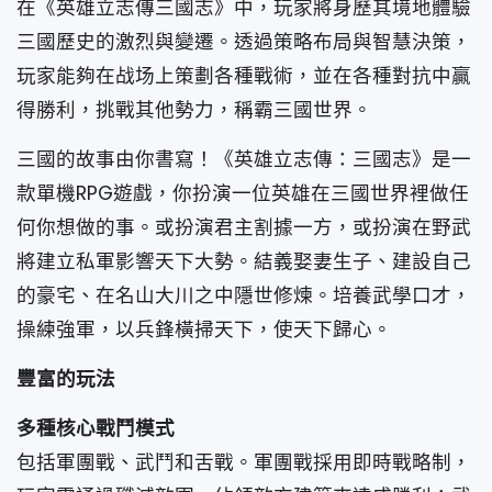
在《英雄立志傳三國志》中，玩家將身歷其境地體驗
三國歷史的激烈與變遷。透過策略布局與智慧決策，
玩家能夠在战场上策劃各種戰術，並在各種對抗中贏
得勝利，挑戰其他勢力，稱霸三國世界。
三國的故事由你書寫！《英雄立志傳：三國志》是一
款單機RPG遊戲，你扮演一位英雄在三國世界裡做任
何你想做的事。或扮演君主割據一方，或扮演在野武
將建立私軍影響天下大勢。結義娶妻生子、建設自己
的豪宅、在名山大川之中隱世修煉。培養武學口才，
操練強軍，以兵鋒橫掃天下，使天下歸心。
豐富的玩法
多種核心戰鬥模式
包括軍團戰、武鬥和舌戰。軍團戰採用即時戰略制，