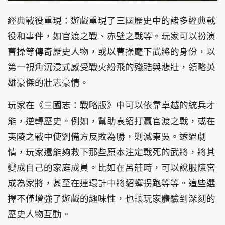
經典戰役重現：遊戲重現了三國歷史中的諸多經典戰
役和事件，如官渡之戰、赤壁之戰等。玩家可以扮演
曹操等傳奇歷史人物，或以曹操麾下武將的身份，以
第一視角沉浸式感受戰火紛飛的殘酷與悲壯，領略英
雄豪傑的壯志豪情。
玩家在《三國志：戰略版》中可以依靠卓越的統兵才
能，逆轉歷史。例如，幫助袁紹打贏官渡之戰，或在
夷陵之戰中使劉備方反敗為勝，剿滅東吳。透過劇
情，玩家還能夠救下那些原本注定戰死的武將，將其
變成自己的家庭成員。比如在呂莊時，可以說服陳宮
成為家將，甚至在連環計中將貂蟬拐跑等等。這些選
擇不僅增強了遊戲的趣味性，也讓玩家體驗到深刻的
歷史人物互動。