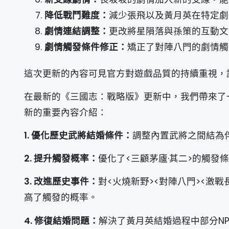
降低戰鬥難度：
減少張飛以及黃月英在特定劇
劇情連結調整：
更改將星隕落與孫策的互動文
劇情觸發條件修正：
矯正了對陣八門的劇情觸
這次更新的內容可見官方對遊戲品質的持續重視，
在最新的《三國志：戰略版》更新中，我們帶來了
新的重要內容介紹：
1. 優化歷史武將結婚條件：
調整內置武將之間結為
2. 提升觸發概率：
優化了<三顧茅廬·其二>的觸
3. 改進歷史事件：
對<火燒新野><對陣八門><激
高了觸發的概率。
4. 修復結婚問題：
解決了黃月英結婚過程中部分N