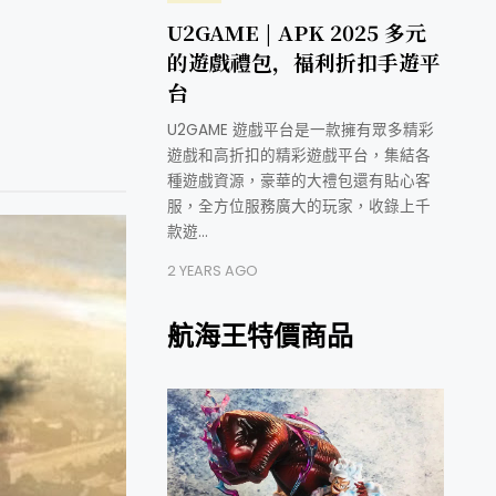
U2GAME | APK 2025 多元
的遊戲禮包，福利折扣手遊平
台
U2GAME 遊戲平台是一款擁有眾多精彩
遊戲和高折扣的精彩遊戲平台，集結各
種遊戲資源，豪華的大禮包還有貼心客
服，全方位服務廣大的玩家，收錄上千
款遊…
2 YEARS AGO
航海王特價商品