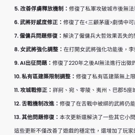
5. 改善俘虜釋放機制：
修復了私軍攻破城市後無法
6. 武將好感度修正：
修復了在<三顧茅廬>劇情中
7. 僱傭兵問題修復：
解決了僱傭兵大哲效果丟失的
8. 女武將強化調整：
在打開女武將強化功能後，李
9. AI出征問題：
修復了220年之後AI無法進行出
10. 私有區建築限制調整：
修復了私有區建築無上
11. 攻城戰修正：
牂牁、宛、零陵、夷州、巴郡5座
12. 舌戰機制改進：
修復了在舌戰中被綁的武將仍
13. 其他問題修復：
本次更新還解決了一些其它小
這些更新不僅改善了遊戲的穩定性，還增加了玩家