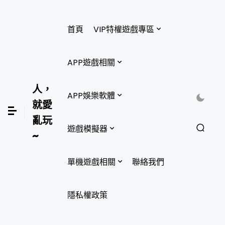
首頁
VIP特權遊戲專區
APP遊戲相關
人，
APP娛樂軟體
就愛
亂玩
遊戲模擬器
~
單機遊戲相關
聯絡我們
隱私權政策