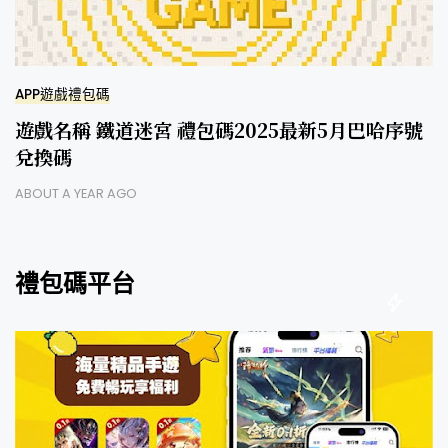
APP遊戲禮包碼
遊戲名稱 鐵道迷宮 禮包碼2025最新5月巴哈序號
兌換碼
ABOUT A YEAR AGO
禮包碼平台