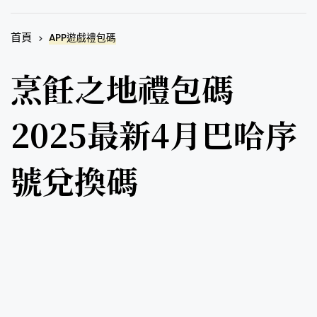
首頁
APP遊戲禮包碼
烹飪之地禮包碼
2025最新4月巴哈序
號兌換碼