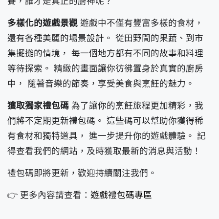
賽，誰才是真正的廚神呢？
多樣化的遊戲景觀
遊戲中不僅有豐富多樣的食材，
還有各種美麗的場景設計。 從田野間的果蔬、到市
集擺攤的情境， 每一個地方都有不同的故事和料理
等待探索。 精緻的畫面讓你彷彿置身於真實的廚房
中， 隨著音樂的節奏，享受美食與烹飪的魅力。
獲取獨家禮包碼
為了讓你的烹飪旅程更加精彩，我
們將不定期更新禮包碼。 這些碼可以幫助你獲得稀
有食材和獨特道具， 進一步提升你的遊戲體驗。 記
得查看我們的網站，及時獲取最新的消息與活動！
禮包碼即將更新，歡迎持續關注我們。
👉 更多內容請查看：
遊戲禮包碼專區