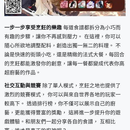
一步一步享受烹飪的樂趣
每道食譜都拆分為小巧而
有趣的步驟，讓你不再感到壓力。 在這裡，你可以
隨心所欲地調整配料，創造出獨一無二的料理。 不
論是快速的街頭小吃，還是精緻的法式大餐，每回合
的烹飪都能激發你的創意，讓每一餐都變成代表你高
超廚藝的作品。
社交互動與競賽
除了單人模式，烹飪之地也提供了
激烈的競賽模式， 你可以與來自世界各地的玩家一
較高下。 透過排行榜，你不僅可以展示自己的廚
藝，更能獲得豐富的獎勵， 這將進一步提升你的遊
戲體驗。和朋友們一起分享各自的食譜， 互相比