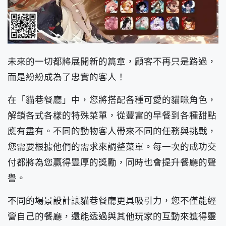
未來的一切都將展開新的篇章，顧客不再只是路過，
而是紛紛成為了忠實的客人！
在「貓巷餐廳」中，您將搭配各種可愛的貓咪角色，
解鎖各式各樣的特殊菜單，從豐富的早餐到各種甜點
應有盡有。不同的動物客人帶來不同的任務與挑戰，
您需要根據他們的需求來調整菜單。每一次的成功交
付都將為您贏得豐厚的獎勵，同時也會提升餐廳的聲
譽。
不同的場景設計讓貓巷餐廳更具吸引力，您不僅能經
營自己的餐廳，還能透過與其他玩家的互動來獲得靈