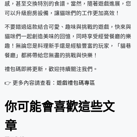
感，甚至交換特別的食譜。當然，隨著遊戲進展，您
可以升級廚房設備，讓貓咪們的工作更加高效！
不要錯過這款結合可愛、趣味與挑戰的遊戲，快來與
貓咪們一起創造美味的回憶，同時享受經營餐廳的樂
趣！無論您是料理新手還是經驗豐富的玩家，「貓巷
餐廳」都將帶給您無盡的挑戰與快樂！
禮包碼即將更新，歡迎持續關注我們。
👉 更多內容請查看：
遊戲禮包碼專區
你可能會喜歡這些文
章