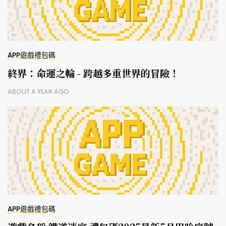
APP遊戲禮包碼
終界：命運之輪 - 跨越多重世界的冒險！
ABOUT A YEAR AGO
APP遊戲禮包碼