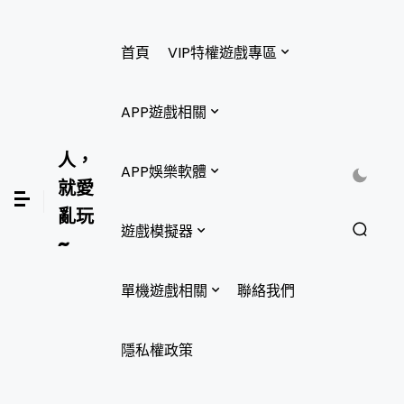
首頁
VIP特權遊戲專區
APP遊戲相關
人，
APP娛樂軟體
就愛
亂玩
遊戲模擬器
~
單機遊戲相關
聯絡我們
隱私權政策