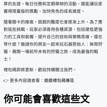
厚的友誼。每日任務和定期舉辦的活動，還能讓玩家
獲得限量版的獎勵，加快角色的成長速度。
隨著關卡的推進，遊戲的難度也會逐漸上升，為了應
對這些挑戰，玩家必須善用各種資源，包括建造更強
力的工具和裝備，提升自己的技術與策略思維。還在
等什麼？邀請你的朋友一起來玩石器原始人：無限狩
獵，展開一場前所未有的狩獵之旅，成為最強的戰
士！
禮包碼即將更新，歡迎持續關注我們。
👉 更多內容請查看：
遊戲禮包碼專區
你可能會喜歡這些文