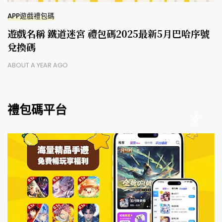
APP遊戲禮包碼
遊戲名稱 鐵道迷宮 禮包碼2025最新5月巴哈序號
兌換碼
ABOUT A YEAR AGO
禮包碼平台