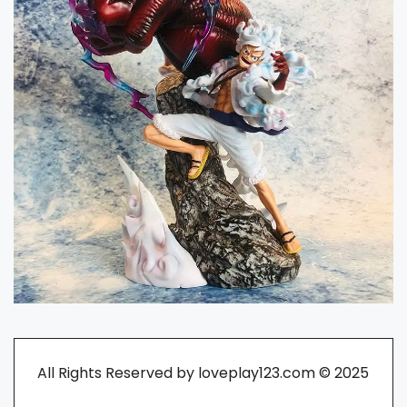
All Rights Reserved by loveplay123.com © 2025