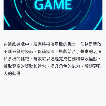
在這款遊戲中，玩家將扮演勇敢的戰士，任務是擊敗
不斷來襲的怪獸，保護家園。遊戲結合了豐富的玩法
和多樣的挑戰，玩家可以通過完成任務和擊敗怪獸，
獲取豐富的獎勳和禮包，提升角色的能力，解鎖更強
大的裝備。