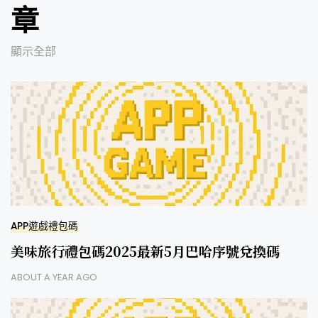
章
顯示全部
APP遊戲禮包碼
美味旅行禮包碼2025最新5月巴哈序號兌換碼
ABOUT A YEAR AGO