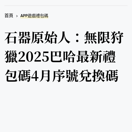
首頁
APP遊戲禮包碼
石器原始人：無限狩
獵2025巴哈最新禮
包碼4月序號兌換碼