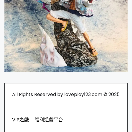
All Rights Reserved by loveplay123.com © 2025
VIP遊戲
福利遊戲平台