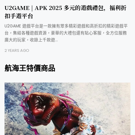
U2GAME | APK 2025 多元的遊戲禮包，福利折
扣手遊平台
U2GAME 遊戲平台是一款擁有眾多精彩遊戲和高折扣的精彩遊戲平
台，集結各種遊戲資源，豪華的大禮包還有貼心客服，全方位服務
廣大的玩家，收錄上千款遊…
2 YEARS AGO
航海王特價商品