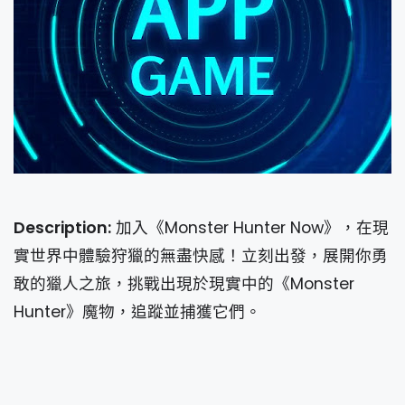
Description:
加入《Monster Hunter Now》，在現
實世界中體驗狩獵的無盡快感！立刻出發，展開你勇
敢的獵人之旅，挑戰出現於現實中的《Monster
Hunter》魔物，追蹤並捕獲它們。