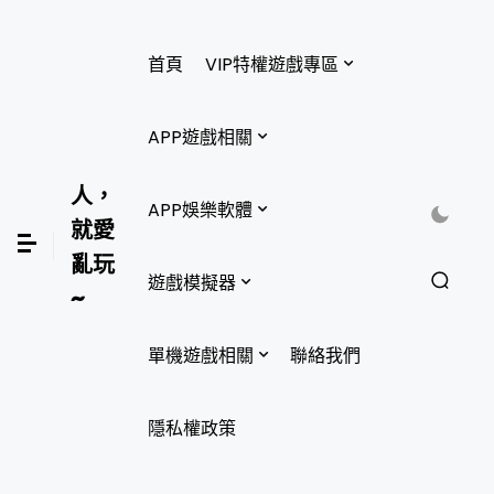
首頁
VIP特權遊戲專區
APP遊戲相關
人，
APP娛樂軟體
就愛
亂玩
遊戲模擬器
~
單機遊戲相關
聯絡我們
隱私權政策