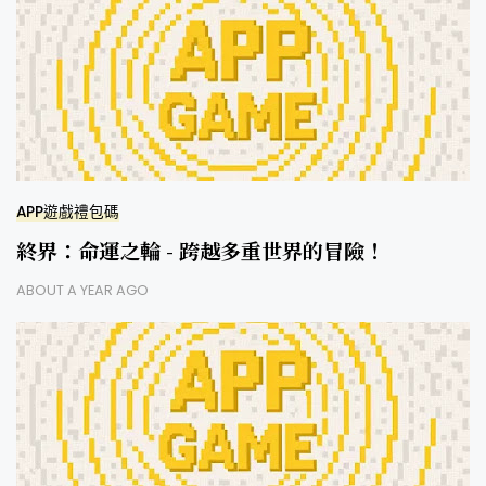
APP遊戲禮包碼
終界：命運之輪 - 跨越多重世界的冒險！
ABOUT A YEAR AGO