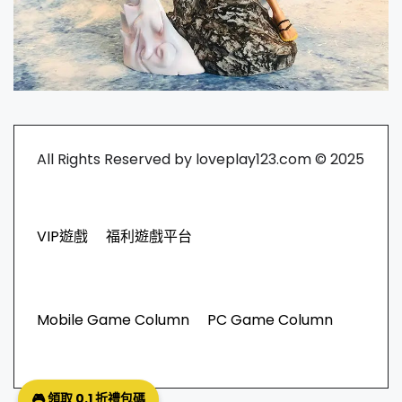
All Rights Reserved by loveplay123.com © 2025
VIP遊戲
福利遊戲平台
Mobile Game Column
PC Game Column
🎮 領取 0.1 折禮包碼