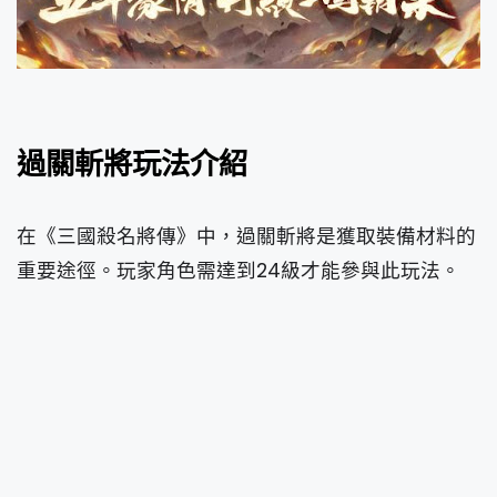
過關斬將玩法介紹
在《三國殺名將傳》中，過關斬將是獲取裝備材料的
重要途徑。玩家角色需達到24級才能參與此玩法。