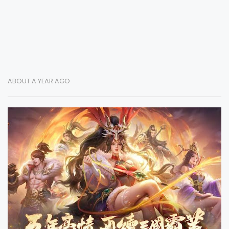
ABOUT A YEAR AGO