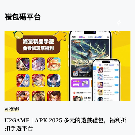
禮包碼平台
VIP遊戲
U2GAME | APK 2025 多元的遊戲禮包，福利折
扣手遊平台