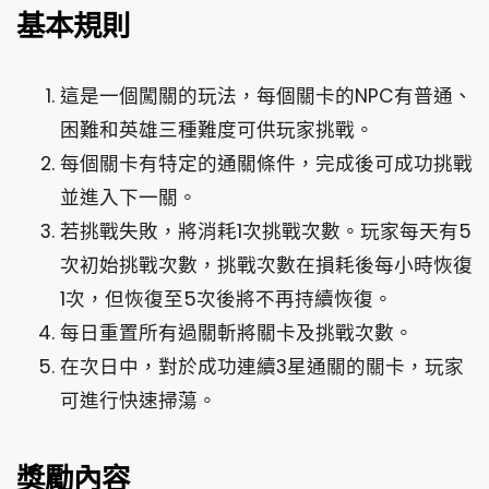
基本規則
這是一個闖關的玩法，每個關卡的NPC有普通、
困難和英雄三種難度可供玩家挑戰。
每個關卡有特定的通關條件，完成後可成功挑戰
並進入下一關。
若挑戰失敗，將消耗1次挑戰次數。玩家每天有5
次初始挑戰次數，挑戰次數在損耗後每小時恢復
1次，但恢復至5次後將不再持續恢復。
每日重置所有過關斬將關卡及挑戰次數。
在次日中，對於成功連續3星通關的關卡，玩家
可進行快速掃蕩。
獎勵內容