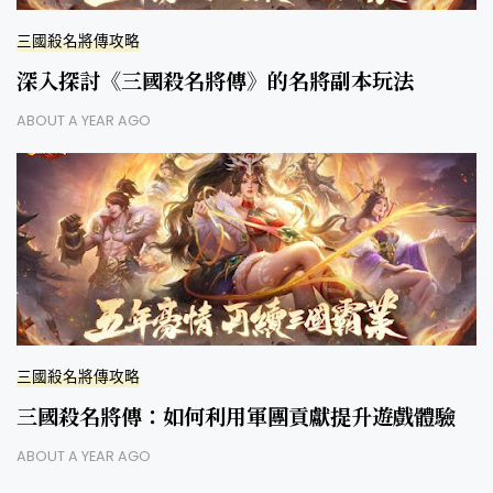
三國殺名將傳攻略
深入探討《三國殺名將傳》的名將副本玩法
ABOUT A YEAR AGO
三國殺名將傳攻略
三國殺名將傳：如何利用軍團貢獻提升遊戲體驗
ABOUT A YEAR AGO