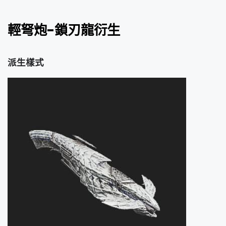
輕弩炮-鎖刃龍衍生
派生樣式