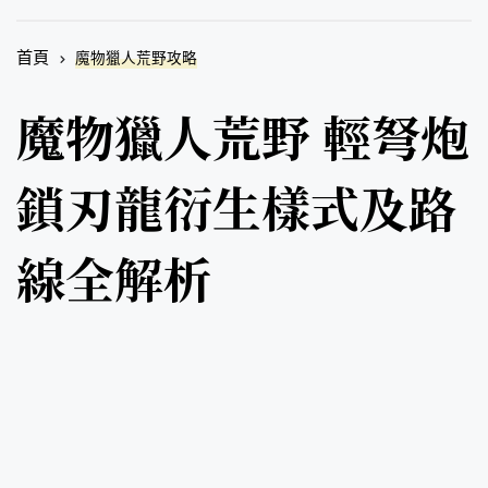
首頁
魔物獵人荒野攻略
魔物獵人荒野 輕弩炮
鎖刃龍衍生樣式及路
線全解析