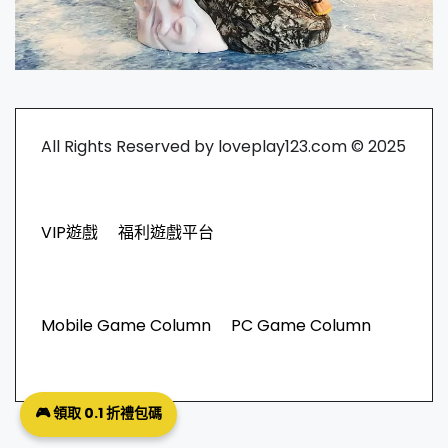
All Rights Reserved by loveplay123.com © 2025
VIP遊戲
福利遊戲平台
Mobile Game Column
PC Game Column
🎮 領取 0.1 折禮包碼