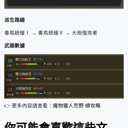
派生路線
毒鳥銃槍Ⅰ → 毒鳥銃槍Ⅱ → 大炮強攻者
武器數據
👉 更多內容請查看：
魔物獵人荒野 總攻略
你可能會喜歡這些文