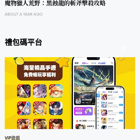
魔物獵人荒野：黑蝕龍的斬斧擊殺攻略
ABOUT A YEAR AGO
禮包碼平台
VIP遊戲