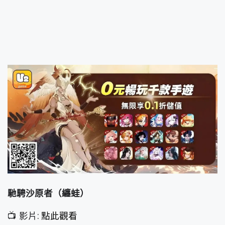
馳騁沙原者（纏蛙）
📺 影片:
點此觀看