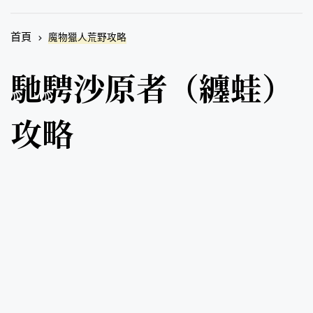
首頁
魔物獵人荒野攻略
馳騁沙原者（纏蛙）
攻略