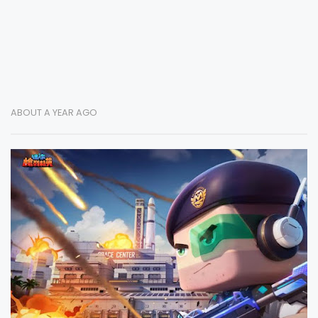
ABOUT A YEAR AGO