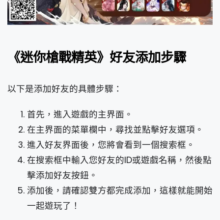
《迷你槍戰精英》好友添加步驟
以下是添加好友的具體步驟：
首先，進入遊戲的主界面。
在主界面的菜單欄中，尋找並點擊好友選項。
進入好友界面後，您將會看到一個搜索框。
在搜索框中輸入您好友的ID或遊戲名稱，然後點
擊添加好友按鈕。
添加後，請確認雙方都完成添加，這樣就能開始
一起遊玩了！