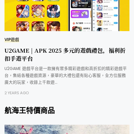
VIP遊戲
U2GAME | APK 2025 多元的遊戲禮包，福利折
扣手遊平台
U2GAME 遊戲平台是一款擁有眾多精彩遊戲和高折扣的精彩遊戲平
台，集結各種遊戲資源，豪華的大禮包還有貼心客服，全方位服務
廣大的玩家，收錄上千款遊…
2 YEARS AGO
航海王特價商品