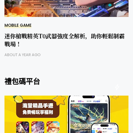
MOBILE GAME
迷你槍戰精英T0武器強度全解析，助你輕鬆制霸
戰場！
ABOUT A YEAR AGO
禮包碼平台