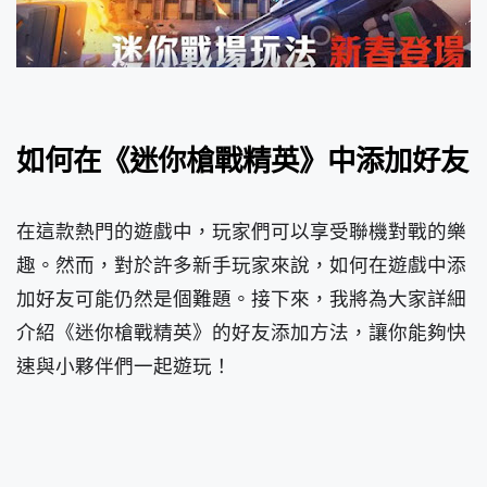
如何在《迷你槍戰精英》中添加好友
在這款熱門的遊戲中，玩家們可以享受聯機對戰的樂
趣。然而，對於許多新手玩家來說，如何在遊戲中添
加好友可能仍然是個難題。接下來，我將為大家詳細
介紹《迷你槍戰精英》的好友添加方法，讓你能夠快
速與小夥伴們一起遊玩！