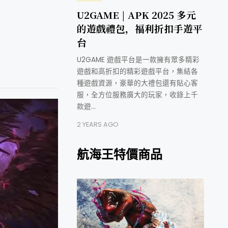
U2GAME | APK 2025 多元
的遊戲禮包，福利折扣手遊平
台
U2GAME 遊戲平台是一款擁有眾多精彩
遊戲和高折扣的精彩遊戲平台，集結各
種遊戲資源，豪華的大禮包還有貼心客
服，全方位服務廣大的玩家，收錄上千
款遊…
2 YEARS AGO
航海王特價商品