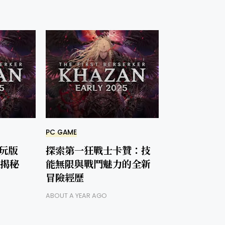
PC GAME
玩版
探索第一狂戰士卡贊：技
大揭秘
能無限與戰鬥魅力的全新
冒險經歷
ABOUT A YEAR AGO