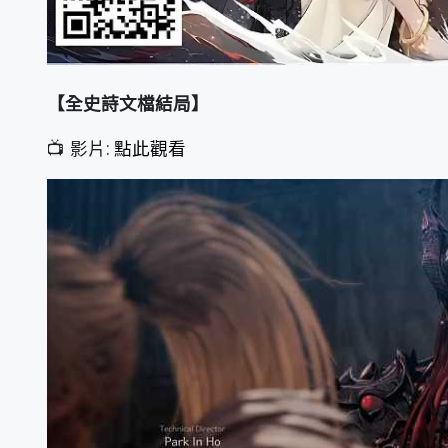
【全史詩文檔結局】
📺 影片:
點此觀看