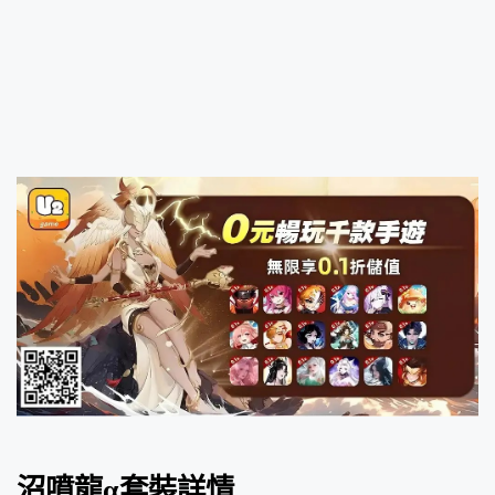
沼噴龍α套裝詳情