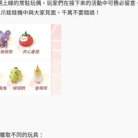
玩定期上線的常駐玩偶，玩家們在接下來的活動中可務必留意
在三爪娃娃機中與大家見面，千萬不要錯過！
中獲取不同的玩具：