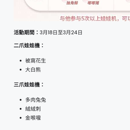
活動期間：
3月18日至3月24日
二爪娃娃機：
被窩花生
大白熊
三爪娃娃機：
多肉兔兔
絨絨刺
金喉嚨