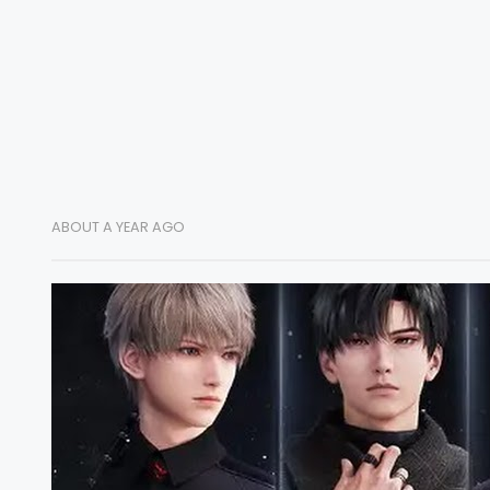
ABOUT A YEAR AGO