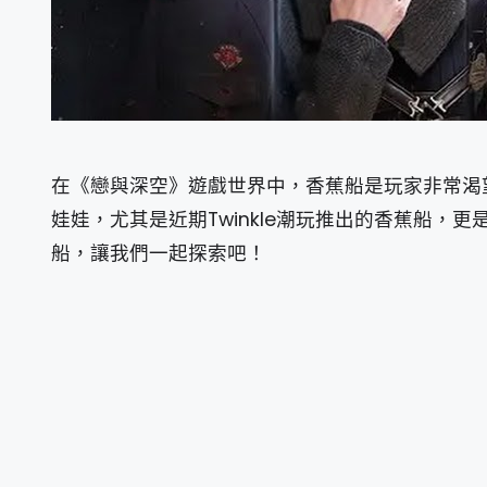
在《戀與深空》遊戲世界中，香蕉船是玩家非常渴
娃娃，尤其是近期Twinkle潮玩推出的香蕉船
船，讓我們一起探索吧！