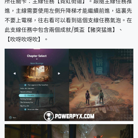
所在關卡：主線任務【霓虹街道】。跟隨主線任務推
進，主線需要使用左側升降梯才能繼續前進，這裏先
不要上電梯，往右看可以看到這個支線任務氣泡。在
此支線任務中包含兩個成就/獎盃【豬突猛進】、
【吹呀吹呀吹】。