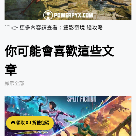
``` 👉 更多內容請查看：
雙影奇境 總攻略
你可能會喜歡這些文
章
顯示全部
🎮 領取 0.1 折禮包碼