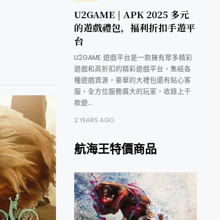
U2GAME | APK 2025 多元
的遊戲禮包，福利折扣手遊平
台
U2GAME 遊戲平台是一款擁有眾多精彩
遊戲和高折扣的精彩遊戲平台，集結各
種遊戲資源，豪華的大禮包還有貼心客
服，全方位服務廣大的玩家，收錄上千
款遊…
2 YEARS AGO
航海王特價商品