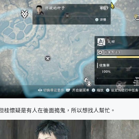
但桂懷疑是有人在後面搗鬼，所以想找人幫忙。