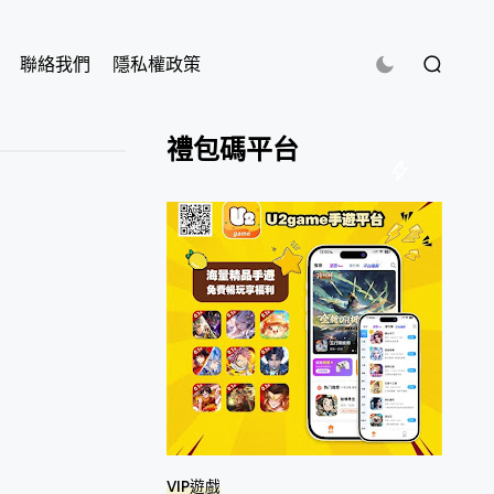
聯絡我們
隱私權政策
禮包碼平台
VIP遊戲