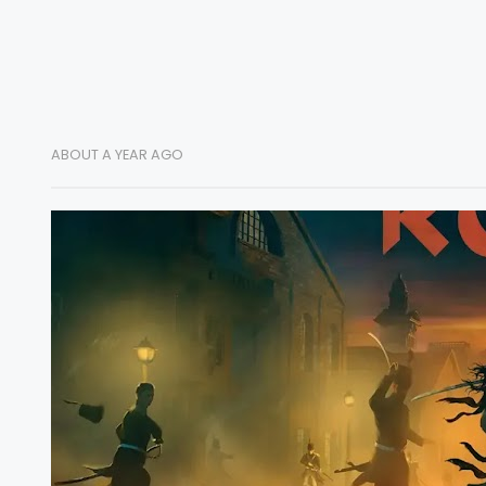
ABOUT A YEAR AGO