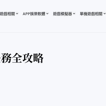
P遊戲相關
APP娛樂軟體
遊戲模擬器
單機遊戲相關
任務全攻略