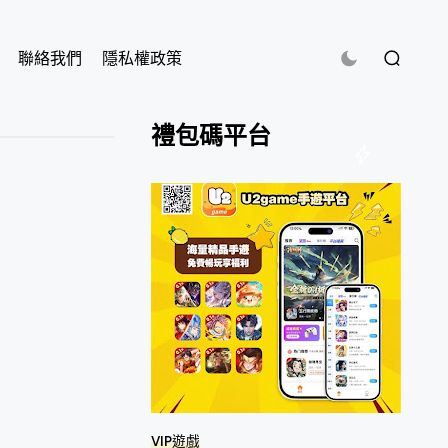
聯絡我們
隱私權政策
禮包碼平台
VIP遊戲