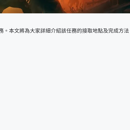
務。本文將為大家詳細介紹該任務的接取地點及完成方法