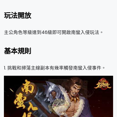
玩法開放
主公角色等級達到46級即可開啟南蠻入侵玩法。
基本規則
1. 挑戰和掃蕩主線副本有幾率觸發南蠻入侵事件。