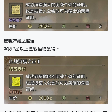
歷戰狩獵之證III
擊敗7星以上歷戰怪物獲得。