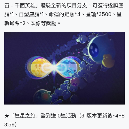
宙：千面英雄」體驗全新的項目分支，可獲得遂願塵
脂*1、自塑塵脂*1、命運的足跡*4、星瓊*3500、星
軌通票*2、頭像等獎勵。
★「巡星之旅」簽到送10連活動（3.1版本更新後~4-8
3:59）