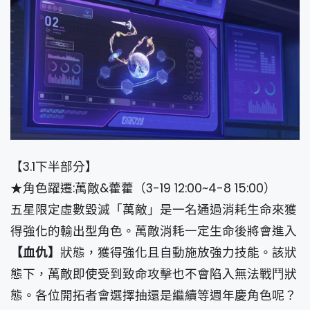
【3.1下半部分】
★角色躍遷:萬敵&藿藿（3-19 12:00~4-8 15:00）
五星限定虛數毀滅「萬敵」是一名通過消耗生命來獲
得強化的輸出型角色。萬敵消耗一定生命後將會進入
【血仇】
狀態，獲得強化且自動施放強力技能。該狀
態下，萬敵即使受到致命攻擊也不會陷入無法戰鬥狀
態。各位開拓者會選擇抽還是繼續等週年慶角色呢？