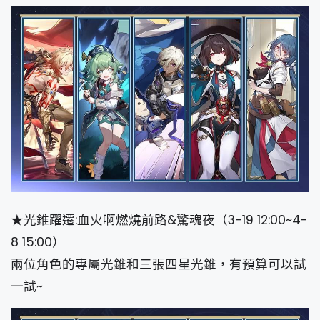
★光錐躍遷:血火啊燃燒前路&驚魂夜（3-19 12:00~4-
8 15:00）
兩位角色的專屬光錐和三張四星光錐，有預算可以試
一試~