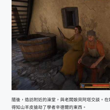
隨後，造訪附近的澡堂，與老闆娘貝阿塔交談。在
得知山羊皮搶劫了學者辛德爾的東西。