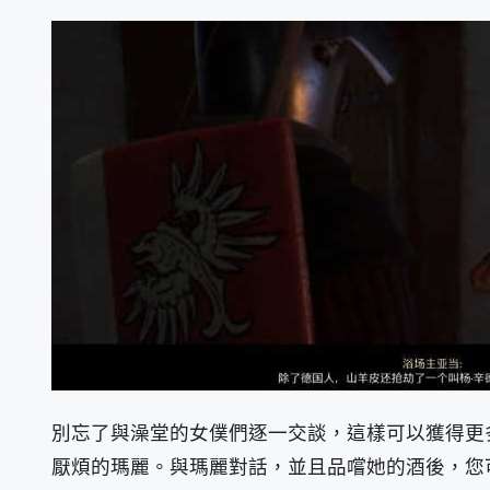
別忘了與澡堂的女僕們逐一交談，這樣可以獲得更
厭煩的瑪麗。與瑪麗對話，並且品嚐她的酒後，您