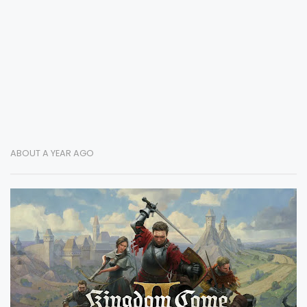
ABOUT A YEAR AGO