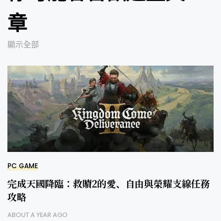
章
顯示全部
PC GAME
完成天國降臨：救贖2的愛、自由與榮耀支線任務
攻略
ABOUT A YEAR AGO