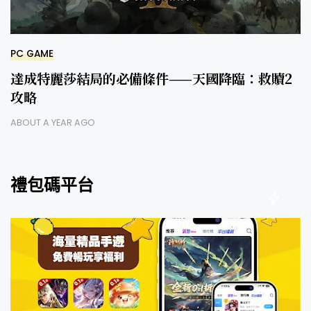
PC GAME
達成特麗莎結局的必備條件——天國降臨：救贖2
攻略
ABOUT A YEAR AGO
禮包碼平台