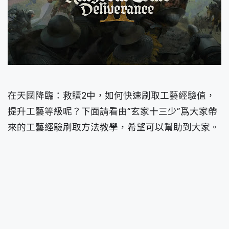
在天國降臨：救贖2中，如何快速刷取工藝經驗值，
提升工藝等級呢？下面請看由“玄家十三少”爲大家帶
來的工藝經驗刷取方法教學，希望可以幫助到大家。