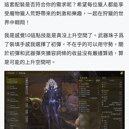
這套配裝是否符合你的需求呢？希望每位獵人都能享
受魔物獵人荒野帶來的刺激和樂趣，一起在狩獵的世
界中翱翔！
我是感覺1.0這點技能是真沒上升空間了。武器珠子爲
了裝填手感我選擇了初彈，不在乎的可以用守勢，關
於初彈和武器彈夾擴容詞條的收益沒有嚴謹算過，算
是可能的上升空間吧。