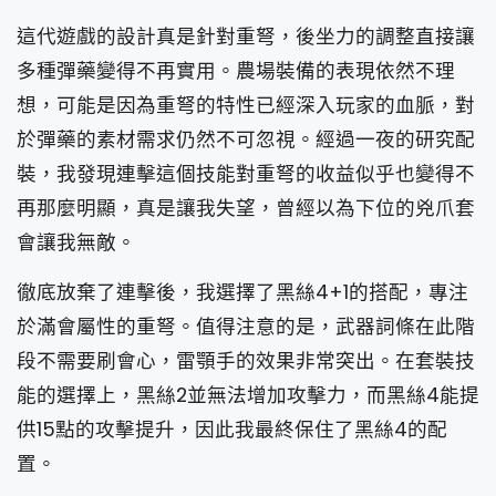
這代遊戲的設計真是針對重弩，後坐力的調整直接讓
多種彈藥變得不再實用。農場裝備的表現依然不理
想，可能是因為重弩的特性已經深入玩家的血脈，對
於彈藥的素材需求仍然不可忽視。經過一夜的研究配
裝，我發現連擊這個技能對重弩的收益似乎也變得不
再那麼明顯，真是讓我失望，曾經以為下位的兇爪套
會讓我無敵。
徹底放棄了連擊後，我選擇了黑絲4+1的搭配，專注
於滿會屬性的重弩。值得注意的是，武器詞條在此階
段不需要刷會心，雷顎手的效果非常突出。在套裝技
能的選擇上，黑絲2並無法增加攻擊力，而黑絲4能提
供15點的攻擊提升，因此我最終保住了黑絲4的配
置。