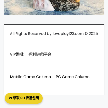
All Rights Reserved by loveplay123.com © 2025
VIP遊戲
福利遊戲平台
Mobile Game Column
PC Game Column
🎮 領取 0.1 折禮包碼