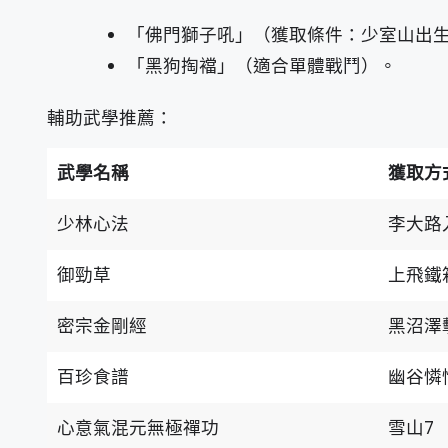
「佛門獅子吼」（獲取條件：少室山出
「黑狗掏襠」（適合單體戰鬥）。
輔助武學推薦：
武學名稱
獲取方
少林心法
李大路
御勁草
上飛鐵
密宗金剛經
黑沼澤
百珍食譜
幽谷憐
心意氣混元無極禪功
雪山7