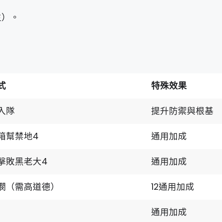
生）。
式
特殊效果
入隊
提升防禦與根基
箱幫禁地4
通用加成
擊敗黑老大4
通用加成
憫（需高道德）
12通用加成
通用加成