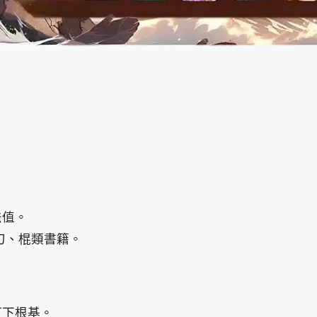
法值。
刀、棍類書籍。
打下根基。