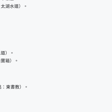
：太湖水道）。
水道）。
山寶箱）。
點：東書教）。