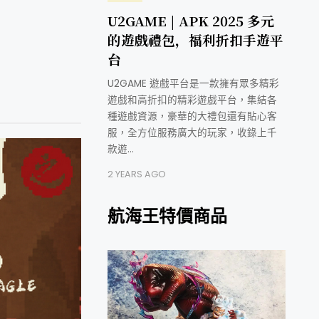
U2GAME | APK 2025 多元
的遊戲禮包，福利折扣手遊平
台
U2GAME 遊戲平台是一款擁有眾多精彩
遊戲和高折扣的精彩遊戲平台，集結各
種遊戲資源，豪華的大禮包還有貼心客
服，全方位服務廣大的玩家，收錄上千
款遊…
2 YEARS AGO
航海王特價商品