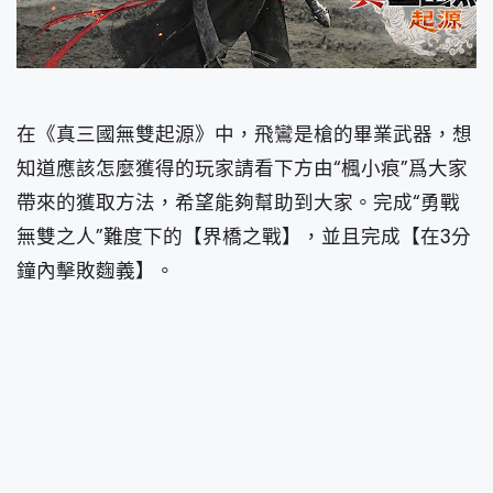
在《真三國無雙起源》中，飛鸞是槍的畢業武器，想
知道應該怎麼獲得的玩家請看下方由“楓小痕”爲大家
帶來的獲取方法，希望能夠幫助到大家。完成“勇戰
無雙之人”難度下的【界橋之戰】，並且完成【在3分
鐘內擊敗麴義】。