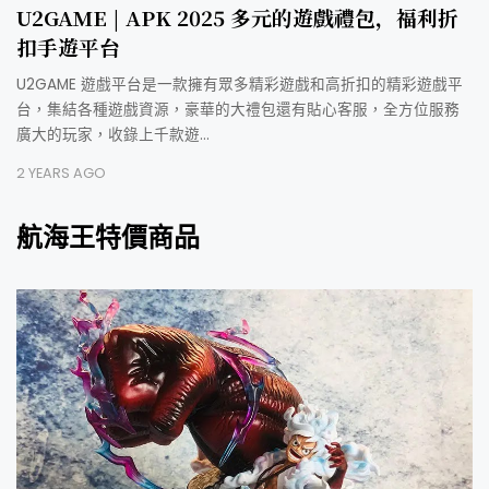
U2GAME | APK 2025 多元的遊戲禮包，福利折
扣手遊平台
U2GAME 遊戲平台是一款擁有眾多精彩遊戲和高折扣的精彩遊戲平
台，集結各種遊戲資源，豪華的大禮包還有貼心客服，全方位服務
廣大的玩家，收錄上千款遊…
2 YEARS AGO
航海王特價商品