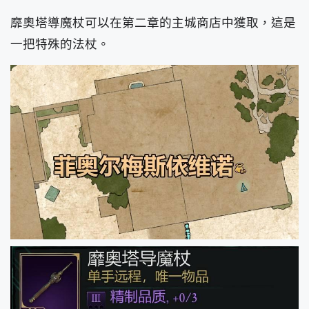
靡奧塔導魔杖可以在第二章的主城商店中獲取，這是
一把特殊的法杖。