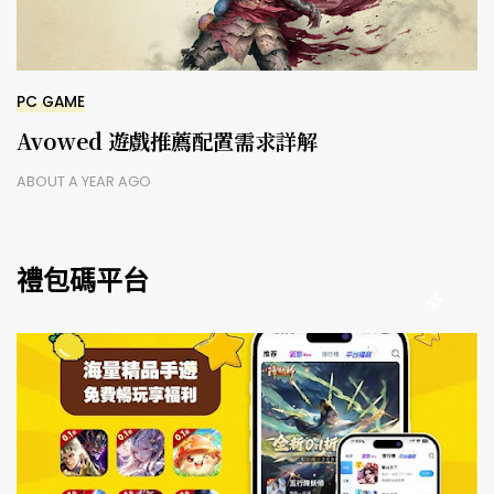
PC GAME
Avowed 遊戲推薦配置需求詳解
ABOUT A YEAR AGO
禮包碼平台