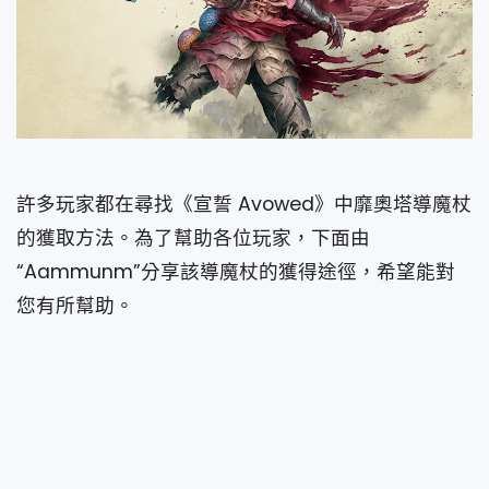
許多玩家都在尋找《宣誓 Avowed》中靡奧塔導魔杖
的獲取方法。為了幫助各位玩家，下面由
“Aammunm”分享該導魔杖的獲得途徑，希望能對
您有所幫助。