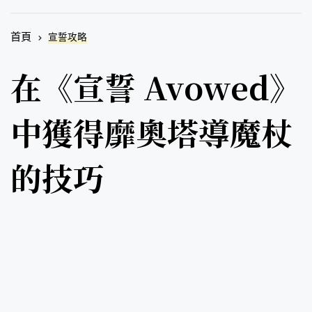
首頁
宣誓攻略
在《宣誓 Avowed》
中獲得靡奧塔導魔杖
的技巧