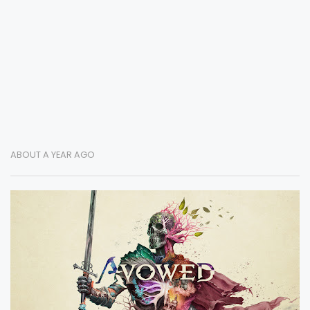
ABOUT A YEAR AGO