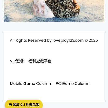
All Rights Reserved by loveplay123.com © 2025
VIP遊戲
福利遊戲平台
Mobile Game Column
PC Game Column
🎮 領取 0.1 折禮包碼